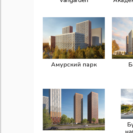
Vangarden
Акаде
Амурский парк
Б
Б
на