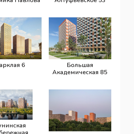
мика Павлова
Алтуфьевское 53
арклая 6
Большая
Академическая 85
унинская
бережная