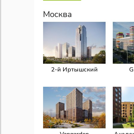
Москва
2-й Иртышский
G