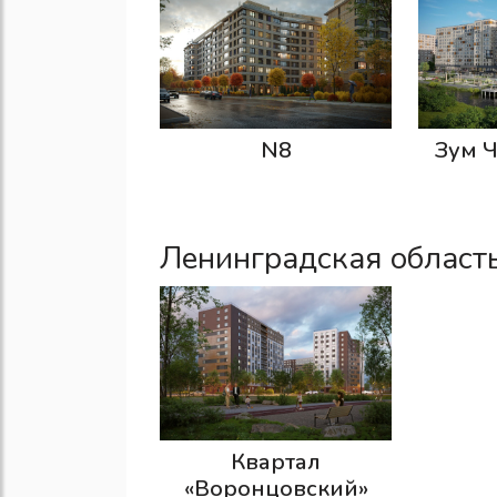
N8
Зум 
Ленинградская област
Квартал
«Воронцовский»