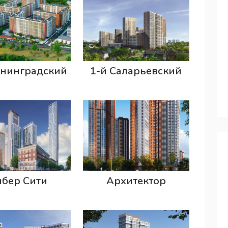
енинградский
1-й Саларьевский
бер Сити
Архитектор