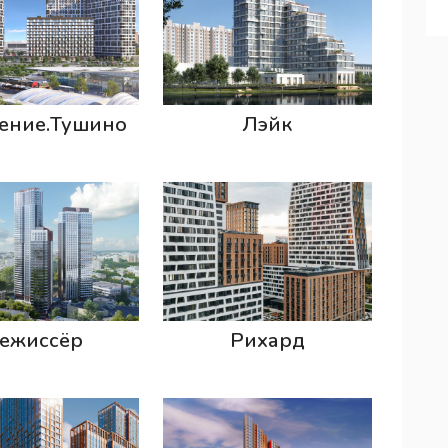
ение.Тушино
Лэйк
ежиссёр
Рихард