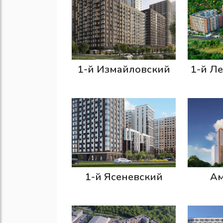
1-й Измайловский
1-й Л
1-й Ясеневский
Ам