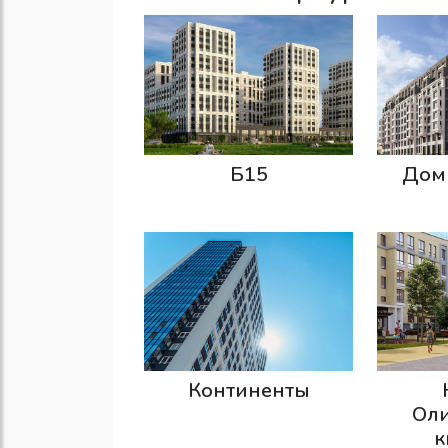
Б15
Дом 
Континенты
Ол
к