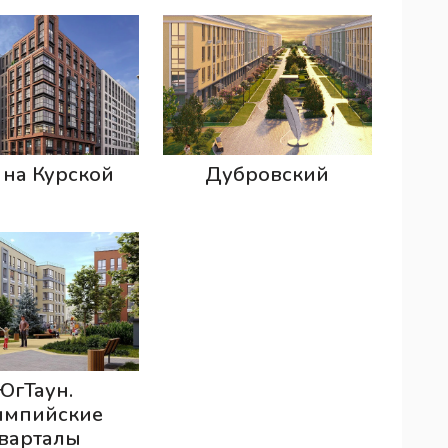
на Курской
Дубровский
ЮгТаун.
импийские
варталы