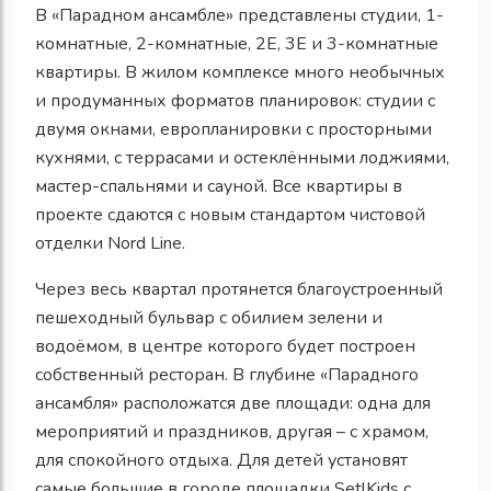
В «Парадном ансамбле» представлены студии, 1-
комнатные, 2-комнатные, 2Е, 3Е и 3-комнатные
квартиры. В жилом комплексе много необычных
и продуманных форматов планировок: студии с
двумя окнами, европланировки с просторными
кухнями, с террасами и остеклёнными лоджиями,
мастер-спальнями и сауной. Все квартиры в
проекте сдаются с новым стандартом чистовой
отделки Nord Line.
Через весь квартал протянется благоустроенный
пешеходный бульвар с обилием зелени и
водоёмом, в центре которого будет построен
собственный ресторан. В глубине «Парадного
ансамбля» расположатся две площади: одна для
мероприятий и праздников, другая – с храмом,
для спокойного отдыха. Для детей установят
самые большие в городе площадки SetlKids с