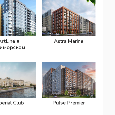
ArtLine в
Astra Marine
иморском
perial Club
Pulse Premier