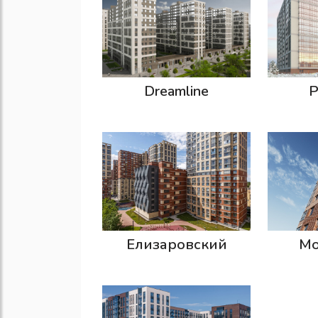
Dreamline
P
Елизаровский
Мо