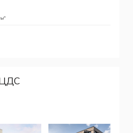
ты"
 ЦДС