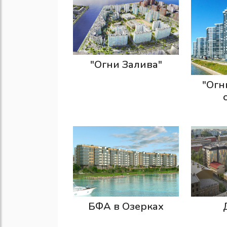
"Огни Залива"
"Огн
БФА в Озерках