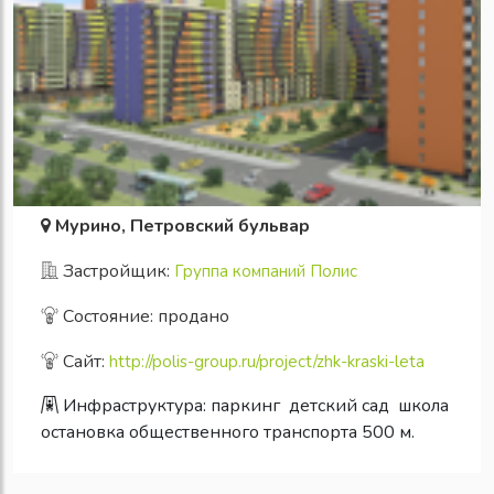
Мурино, Петровский бульвар
Застройщик:
Группа компаний Полис
Состояние: продано
Сайт:
http://polis-group.ru/project/zhk-kraski-leta
Инфраструктура:
паркинг
детский сад
школа
остановка общественного транспорта 500 м.