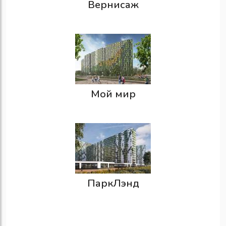
Вернисаж
Мой мир
ПаркЛэнд