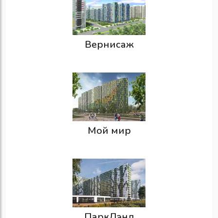
Вернисаж
Мой мир
ПаркЛэнд