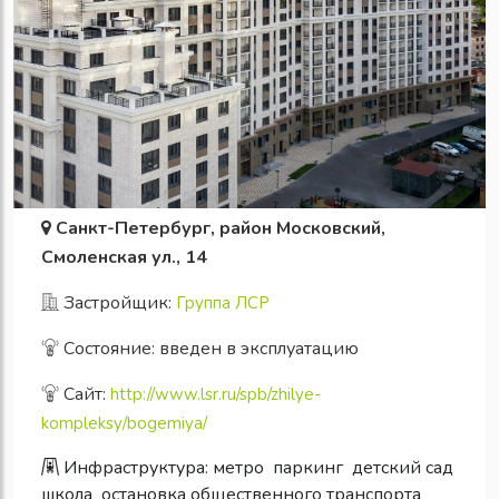
Санкт-Петербург, район Московский,
Смоленская ул., 14
Застройщик:
Группа ЛСР
Состояние: введен в эксплуатацию
Сайт:
http://www.lsr.ru/spb/zhilye-
kompleksy/bogemiya/
Инфраструктура:
метро
паркинг
детский сад
школа
остановка общественного транспорта