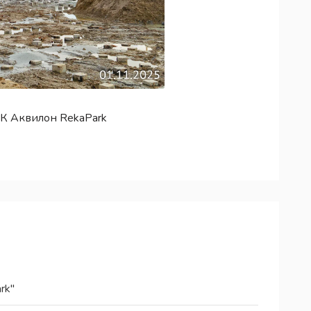
К Аквилон RekaPark
rk"