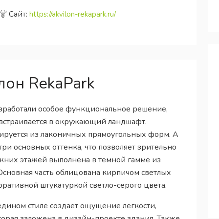
Сайт:
https://akvilon-rekapark.ru/
он RekaPark
азработали особое функциональное решение,
 встраивается в окружающий ландшафт.
ируется из лаконичных прямоугольных форм. А
ри основных оттенка, что позволяет зрительно
жних этажей выполнена в темной гамме из
Основная часть облицована кирпичом светлых
ративной штукатуркой светло-серого цвета.
едином стиле создает ощущение легкости,
орая заложена в дизайн-проекте здания. Также