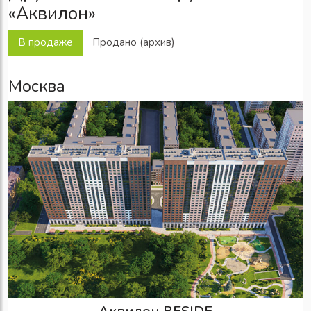
«Аквилон»
В продаже
Продано (архив)
Москва