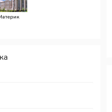
Материк
ка