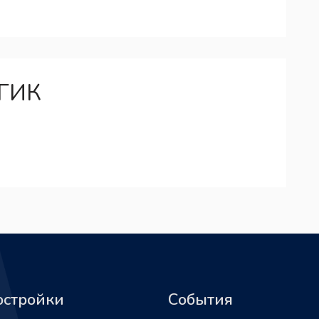
 ГИК
остройки
События