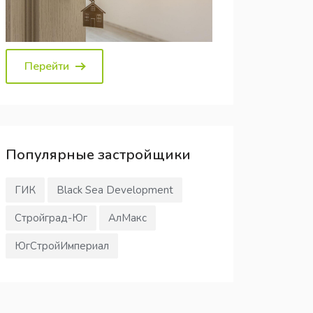
Перейти
Популярные
застройщики
ГИК
Black Sea Development
Стройград-Юг
АлМакс
ЮгСтройИмпериал