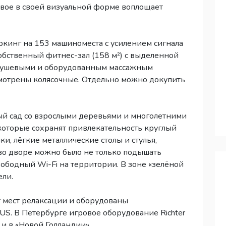
вое в своей визуальной форме воплощает
кинг на 153 машиноместа с усилением сигнала
обственный фитнес-зал (158 м²) с выделенной
 душевыми и оборудованным массажным
мотрены колясочные. Отдельно можно докупить
й сад со взрослыми деревьями и многолетними
которые сохранят привлекательность круглый
и, лёгкие металлические столы и стулья,
во дворе можно было не только подышать
вободный Wi-Fi на территории. В зоне «зелёной
ели.
 мест релаксации и оборудованы
US. В Петербурге игровое оборудование Richter
и в «Новой Голландии».