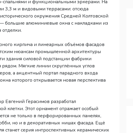
р-спальнями и функциональными эркерами. На
и 3,3 м и видовыми террасами: отсюда
 исторического окружения Средней Колтовской
х — большие алюминиевые окна с накладками из
з отделки.
ерного кирпича и линеарных объёмов фасадов
истским нюансам промышленной архитектуры
сти здания силовой подстанции фабрики
я рядом. Мягкие линии скруглённых углов
ров, а акцентный портал парадного входа
 окна которого открывается новая перспектива
ор Евгений Герасимов разработал
ой клетки. Этот орнамент отражает особый
ется не только в перфорированных панелях,
обби, но и в декоративных нишах фасада. Ещё
я станет серия интроспективных керамических