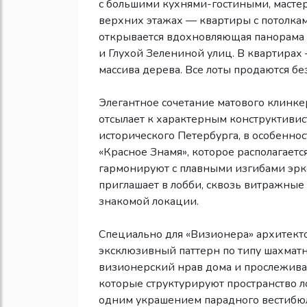
с большими кухнями-гостиными, масте
верхних этажах — квартиры с потолкам
открывается вдохновляющая панорама
и Глухой Зелениной улиц. В квартира
массива дерева. Все лоты продаются бе
Элегантное сочетание матового клинк
отсылает к характерным конструктив
исторического Петербурга, в особенно
«Красное Знамя», которое располагаетс
гармонируют с плавными изгибами эрке
приглашает в лобби, сквозь витражные
знакомой локации.
Специально для «Визионера» архитект
эксклюзивный паттерн по типу шахматн
визионерский нрав дома и прослежива
которые структурируют пространство л
одним украшением парадного вестибюл