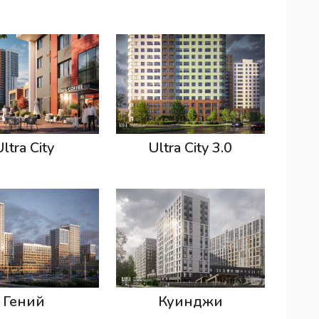
ltra City
Ultra City 3.0
Гений
Куинджи