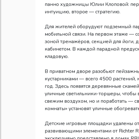
панно художницы Юлии Клоповой: пер
интуицию, второе — стратегию.
Для жителей оборудуют подземный пар
мобильной связи. На первом этаже — с
зоной тренажёров, секцией для йоги,
кабинетом. В каждой парадной предус
кладовую.
В приватном дворе разобьют пейзажны
кустарниками — всего 4500 растений, 
год. Здесь появятся деревянные скамейк
уличные светильники-торшеры, чтобы 
свежим воздухом, но и поработать — с
комнаты» установят уличные обогреват
Детские игровые площадки удалены от
развивающими элементами от Richter R
эксклюзивно представлено в домах RBI 