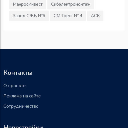
МанросИнвест
Сибэлектромонтаж
Завод СЖБ №6
СМ Трест № 4
АСК
Контакты
О проекте
Реклама на сайте
Сотрудничество
Новостройки