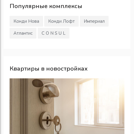
Популярные
комплексы
Конди Нова
Конди Лофт
Империал
Атлантис
C O N S U L
Квартиры в новостройках