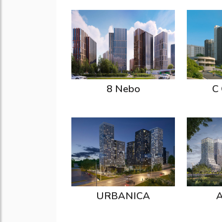
8 Nebo
C 
URBANICA
А