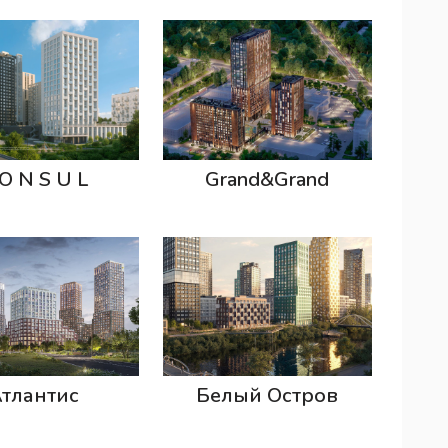
O N S U L
Grand&Grand
тлантис
Белый Остров