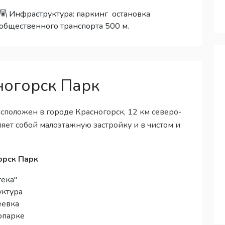
Инфраструктура:
паркинг
остановка
общественного транспорта 500 м.
ногорск Парк
сположен в городе Красногорск, 12 км северо-
яет собой малоэтажную застройку и в чистом и
орск Парк
тека"
уктура
еевка
опарке