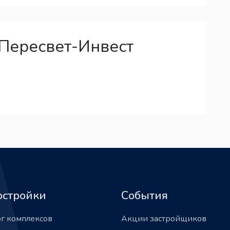
Пересвет-Инвест
остройки
События
ог комплексов
Акции застройщиков