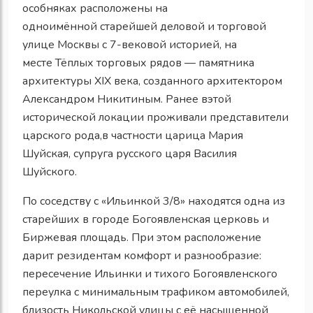
особняках
расположены на
одноимённой
старейшей деловой и торговой
улице Москвы с 7-вековой историей
, на
месте
Тёплых торговых рядов
— памятника
архитектуры XIX века, созданного архитектором
Александром Никитиным. Ранее в
этой
исторической локации проживали представители
царского рода
,
в частности царица Мария
Шуйская, супруга русского царя Василия
Шуйского.
По соседству с «Ильинкой 3/8» находятся одна из
старейших в городе Богоявленская церковь и
Биржевая площадь
. При этом
расположение
дарит резидентам
комфорт
и разнообразие:
пересечение Ильинки и
тихого Богоявленского
переулка с минимальным трафиком автомобилей
,
близость
Никольской улицы с её насыщенной