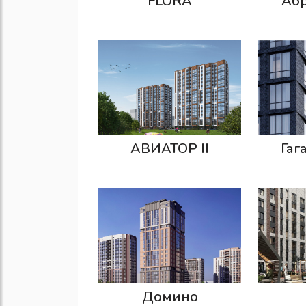
FLORA
Аб
АВИАТОР II
Гаг
Домино