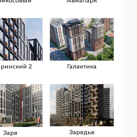
рикосовый
Авиапарк
аринский 2
Галактика
Зарядье
Заря