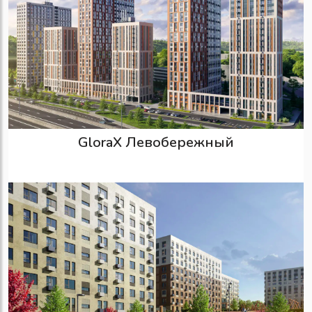
GloraX Левобережный