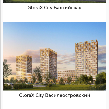
GloraX City Балтийская
GloraX City Василеостровский