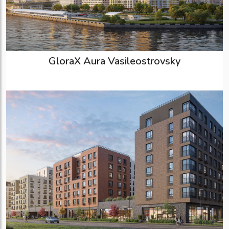
GloraX Aura Vasileostrovsky