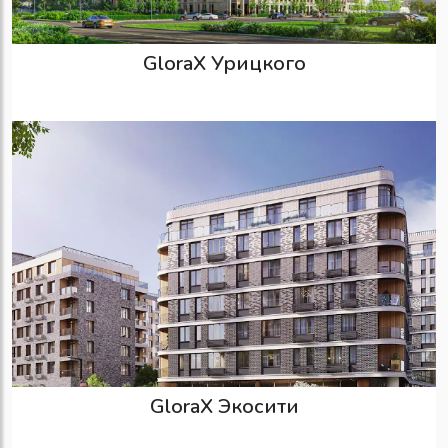
GloraX Урицкого
GloraX Экосити