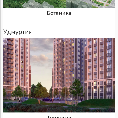
Ботаника
Удмуртия
Трилогия