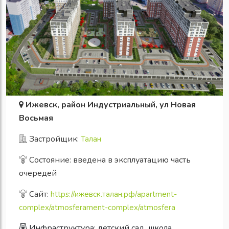
Ижевск, район Индустриальный, ул Новая
Восьмая
Застройщик:
Талан
Состояние: введена в эксплуатацию часть
очередей
Сайт:
https://ижевск.талан.рф/apartment-
complex/atmosferament-complex/atmosfera
Инфраструктура:
детский сад
школа