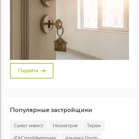
Перейти
Популярные
застройщики
Салют инвест
Неометрия
Терем
ЮгСтройИмпериал
Альпика Групп