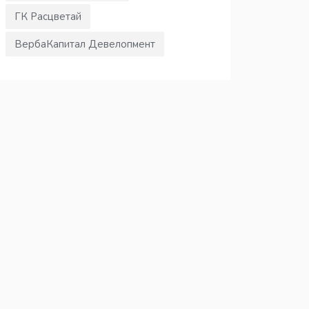
ГК Расцветай
ВербаКапитал Девелопмент