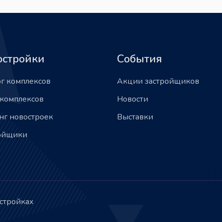
остройки
События
ог комплексов
Акции застройщиков
 комплексов
Новости
нг новостроек
Выставки
ойщики
остройках