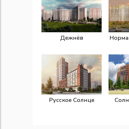
Дежнёв
Норма
Русское Солнце
Солн