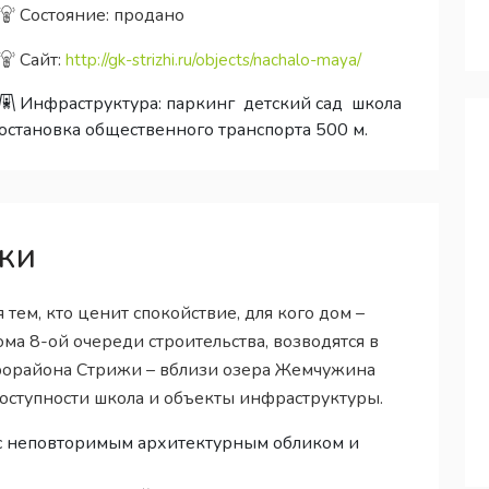
Состояние: продано
Сайт:
http://gk-strizhi.ru/objects/nachalo-maya/
Инфраструктура:
паркинг
детский сад
школа
остановка общественного транспорта 500 м.
жи
ем, кто ценит спокойствие, для кого дом –
ома 8-ой очереди строительства, возводятся в
рорайона Стрижи – вблизи озера Жемчужина
доступности школа и объекты инфраструктуры.
 с неповторимым архитектурным обликом и