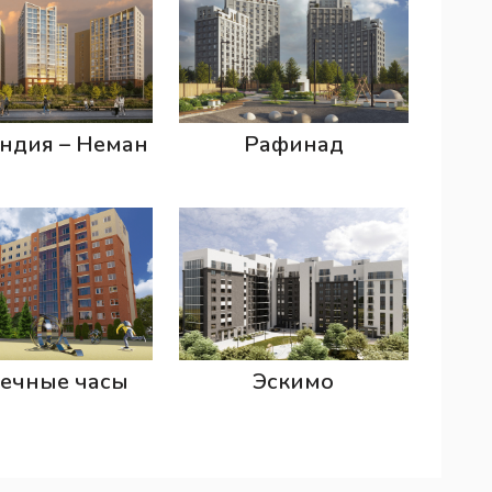
ндия – Неман
Рафинад
ечные часы
Эскимо