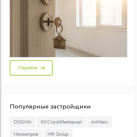
Перейти
Популярные
застройщики
DOGMA
ЮгСтройИмпериал
АлМакс
Неометрия
MR Group