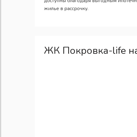
доступны благодаря выгодным ипотечн
жилье в рассрочку.
ЖК Покровка-life н