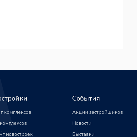
остройки
События
ог комплексов
Акции застройщиков
 комплексов
Новости
нг новостроек
Выставки