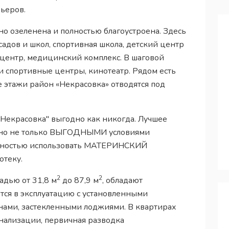
рьеров.
о озеленена и полностью благоустроена. Здесь
садов и школ, спортивная школа, детский центр
 центр, медицинский комплекс. В шаговой
и спортивные центры, кинотеатр. Рядом есть
е этажи район «Некрасовка» отводятся под
"Некрасовка" выгодно как никогда. Лучшее
ено не только ВЫГОДНЫМИ условиями
ожностью использовать МАТЕРИНСКИЙ
отеку.
2
2
адью от 31,8 м
до 87,9 м
, обладают
ся в эксплуатацию с установленными
ами, застекленными лоджиями. В квартирах
нализации, первичная разводка