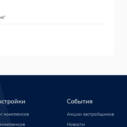
на"
остройки
События
ог комплексов
Акции застройщиков
 комплексов
Новости